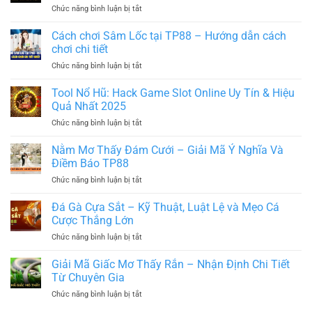
ở
Chức năng bình luận bị tắt
Bạch
Thủ
Cách chơi Sâm Lốc tại TP88 – Hướng dẫn cách
Lô
chơi chi tiết
TP88
ở
Chức năng bình luận bị tắt
–
Cách
Đỉnh
chơi
Tool Nổ Hũ: Hack Game Slot Online Uy Tín & Hiệu
Cao
Sâm
Cá
Quả Nhất 2025
Lốc
Cược
ở
Chức năng bình luận bị tắt
tại
Thú
Tool
TP88
Vị
Nổ
Nằm Mơ Thấy Đám Cưới – Giải Mã Ý Nghĩa Và
–
Hấp
Hũ:
Hướng
Điềm Báo TP88
Dẫn
Hack
dẫn
ở
Chức năng bình luận bị tắt
Game
cách
Nằm
Slot
chơi
Mơ
Đá Gà Cựa Sắt – Kỹ Thuật, Luật Lệ và Mẹo Cá
Online
chi
Thấy
Uy
Cược Thắng Lớn
tiết
Đám
Tín
ở
Chức năng bình luận bị tắt
Cưới
&
Đá
–
Hiệu
Gà
Giải Mã Giấc Mơ Thấy Rắn – Nhận Định Chi Tiết
Giải
Quả
Cựa
Mã
Từ Chuyên Gia
Nhất
Sắt
Ý
2025
ở
Chức năng bình luận bị tắt
–
Nghĩa
Giải
Kỹ
Và