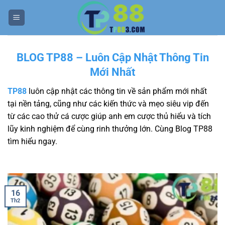
Bỏ
qua
nội
dung
BLOG TP88 – Luôn Cập Nhật Thông Tin
Mới Nhất
TP88
luôn cập nhật các thông tin về sản phẩm mới nhất
tại nền tảng, cũng như các kiến thức và mẹo siêu vip đến
từ các cao thử cá cược giúp anh em cược thủ hiểu và tích
lũy kinh nghiệm để cùng rinh thưởng lớn. Cùng Blog TP88
tìm hiểu ngay.
16
Th2