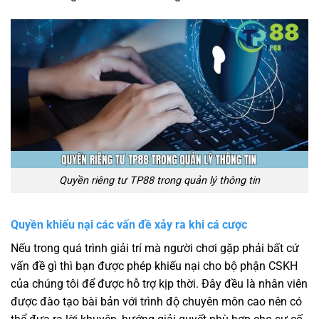
Quyền riêng tư TP88 trong quản lý thông tin
Quyền khiếu nại các vấn đề xảy ra khi cá cược
Nếu trong quá trình giải trí mà người chơi gặp phải bất cứ
vấn đề gì thì bạn được phép khiếu nại cho bộ phận CSKH
của chúng tôi để được hỗ trợ kịp thời. Đây đều là nhân viên
được đào tạo bài bản với trình độ chuyên môn cao nên có