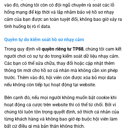
vào đó, chúng tôi còn có đội ngũ chuyên rà soát các lỗ
hổng mạng để kịp thời vá lắp nhằm bảo vệ hồ sơ nhạy
cảm của bạn được an toàn tuyệt đối, không bao giờ xảy ra
tình huống bị rò rỉ data.
Quyền tự do kiểm soát hồ sơ nhạy cảm
Trong quy định về
quyền riêng tư TP88
, chúng tôi cam kết
người chơi có sự tự do trong kiểm soát dữ liệu nhạy cảm.
Các bạn có thể sửa chữa, thay đổi hoặc cập nhật thêm
thông tin mới cho hồ sơ cá nhân mà không cần xin phép
trước. Thêm vào đó, hội viên còn được xóa bỏ mọi data
nếu không còn tiếp tục hoạt động tại website.
Bên cạnh đó, nếu mọi người không muốn bật cookie khi
hoạt động cá cược trên website thì có thể từ chối. Bởi vì
chúng tôi luôn tôn trọng quyết định, sở thích cá nhân của
từng khách hàng và không bao giờ ép buộc hội viên làm
bất cứ điều gì mà bản thân không thích.