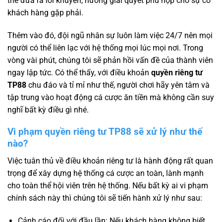
thể đưa ra lời khuyên, hướng giải quyết phù hợp cho sự cố
khách hàng gặp phải.
Thêm vào đó, đội ngũ nhân sự luôn làm việc 24/7 nên mọi
người có thể liên lạc với hệ thống mọi lúc mọi nơi. Trong
vòng vài phút, chúng tôi sẽ phản hồi vấn đề của thành viên
ngay lập tức. Có thể thấy, với điều khoản
quyền riêng tư
TP88
chu đáo và tỉ mỉ như thế, người chơi hãy yên tâm và
tập trung vào hoạt động cá cược ăn tiền mà không cần suy
nghĩ bất kỳ điều gì nhé.
Vi phạm quyền riêng tư TP88 sẽ xử lý như thế
nào?
Việc tuân thủ về điều khoản riêng tư là hành động rất quan
trọng để xây dựng hệ thống cá cược an toàn, lành mạnh
cho toàn thể hội viên trên hệ thống. Nếu bất kỳ ai vi phạm
chính sách này thì chúng tôi sẽ tiến hành xử lý như sau:
Cảnh cáo đối với đầu lần: Nếu khách hàng không biết