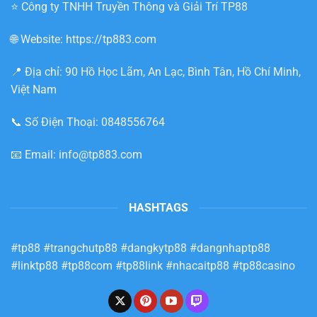
⭐️ Công ty TNHH Truyền Thông và Giải Trí TP88
🌐 Website:
https://tp883.com
📍 Địa chỉ: 90 Hồ Học Lãm, An Lạc, Bình Tân, Hồ Chí Minh,
Việt Nam
📞 Số Điện Thoại: 0848556764
📧 Email:
info@tp883.com
HASHTAGS
#tp88 #trangchutp88 #dangkytp88 #dangnhaptp88
#linktp88 #tp88com #tp88link #nhacaitp88 #tp88casino