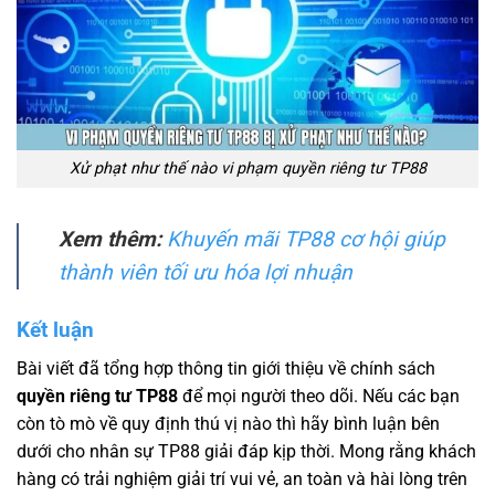
Xử phạt như thế nào vi phạm quyền riêng tư TP88
Xem thêm:
Khuyến mãi TP88
cơ hội giúp
thành viên tối ưu hóa lợi nhuận
Kết luận
Bài viết đã tổng hợp thông tin giới thiệu về chính sách
quyền riêng tư TP88
để mọi người theo dõi. Nếu các bạn
còn tò mò về quy định thú vị nào thì hãy bình luận bên
dưới cho nhân sự TP88 giải đáp kịp thời. Mong rằng khách
hàng có trải nghiệm giải trí vui vẻ, an toàn và hài lòng trên