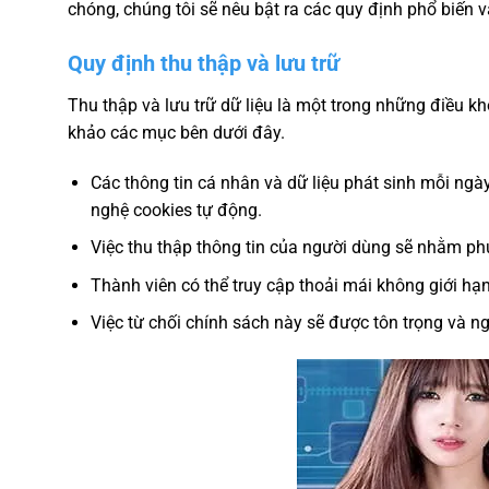
chóng, chúng tôi sẽ nêu bật ra các quy định phổ biến 
Quy định thu thập và lưu trữ
Thu thập và lưu trữ dữ liệu là một trong những điều 
khảo các mục bên dưới đây.
Các thông tin cá nhân và dữ liệu phát sinh mỗi ngày
nghệ cookies tự động.
Việc thu thập thông tin của người dùng sẽ nhằm ph
Thành viên có thể truy cập thoải mái không giới hạn
Việc từ chối chính sách này sẽ được tôn trọng và n