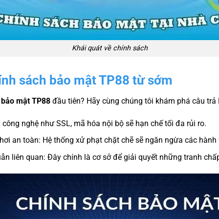
Khái quát về chính sách
hính sách bảo mật TP88 từ sớm
 bảo mật TP88
đầu tiên? Hãy cùng chúng tôi khám phá câu trả l
công nghệ như SSL, mã hóa nội bộ sẽ hạn chế tối đa rủi ro.
hơi an toàn: Hệ thống xử phạt chặt chẽ sẽ ngăn ngừa các hành 
ẫn liên quan: Đây chính là cơ sở để giải quyết những tranh ch