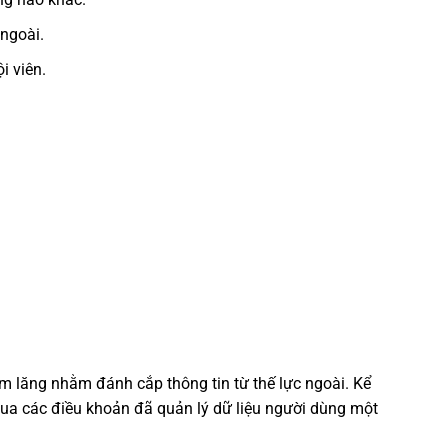
ngoài.
i viên.
m lăng nhằm đánh cắp thông tin từ thế lực ngoài. Kể
g qua các điều khoản đã quản lý dữ liệu người dùng một