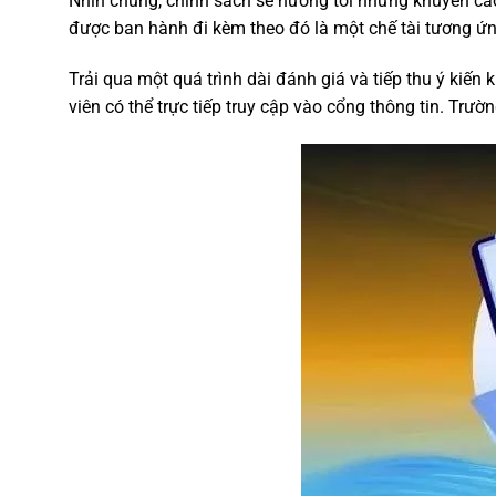
Nhìn chung, chính sách sẽ hướng tới những khuyến cáo 
được ban hành đi kèm theo đó là một chế tài tương ứng
Trải qua một quá trình dài đánh giá và tiếp thu ý kiế
viên có thể trực tiếp truy cập vào cổng thông tin. Tr