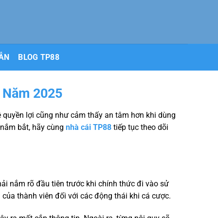
ẪN
BLOG TP88
t Năm 2025
ệ quyền lợi cũng như cảm thấy an tâm hơn khi dùng
i nắm bắt, hãy cùng
nhà cái TP88
tiếp tục theo dõi
 nắm rõ đầu tiên trước khi chính thức đi vào sử
 của thành viên đối với các động thái khi cá cược.