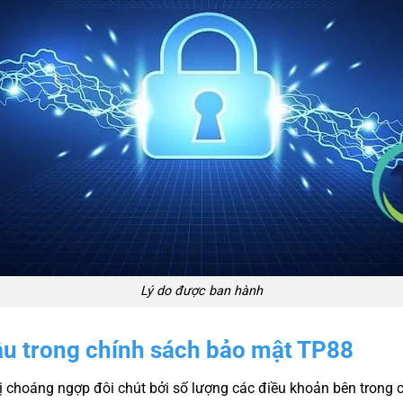
Lý do được ban hành
ầu trong chính sách bảo mật TP88
ị choáng ngợp đôi chút bởi số lượng các điều khoản bên trong 