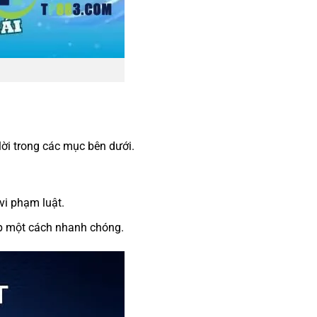
ời trong các mục bên dưới.
vi phạm luật.
ấp một cách nhanh chóng.