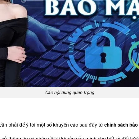
Các nội dung quan trọng
cần phải để ý tới một số khuyến cáo sau đây từ
chính sách bảo
ia sử thông tin cá nhân về tài khoản của mình cho bất kỳ đối tư