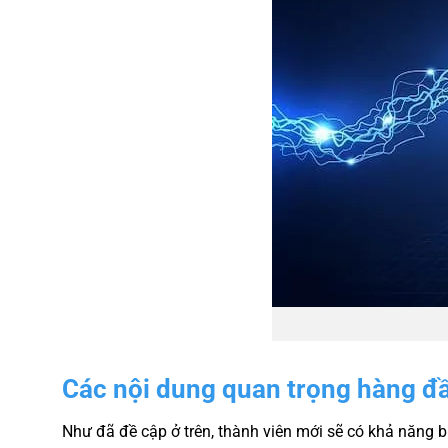
Các nội dung quan trọng hàng đ
Như đã đề cập ở trên, thành viên mới sẽ có khả năng b