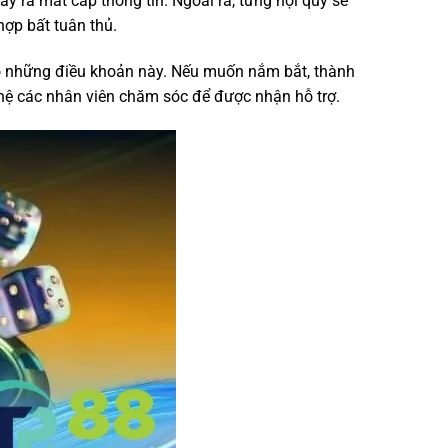
y ra mất cắp thông tin. Ngoài ra, từng nội quy sẽ
hợp bất tuân thủ.
vào những điều khoản này. Nếu muốn nắm bắt, thành
n hệ các nhân viên chăm sóc để được nhận hỗ trợ.